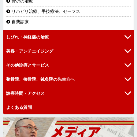
骨折の治療
リハビリ治療、手技療法、セーフス
自費診療
しびれ・神経痛の治療
美容・アンチエイジング
腰部硬膜外ブロック注射
星状神経節ブロック注射
その他診療とサービス
プラセンタ治療
後頭神経ブロック注射
高濃度ビタミンC注射
整骨院、接骨院、鍼灸院の先生方へ
骨粗鬆症の治療
肩甲上神経ブロック注射
ニンニク注射
交通事故の治療
診療時間・アクセス
腕神経叢ブロック注射
西洋医学と東洋医学の融合
更年期障害でお困りの方
トリガーポイント注射
勇友会
よくある質問
診察時間
東洋医学治療
血管注射による治療
その他の活動
アクセス
動脈硬化の治療
内服治療
勇友会の問い合わせ
駅からの道のり
不眠でお困りの方
東洋医学治療